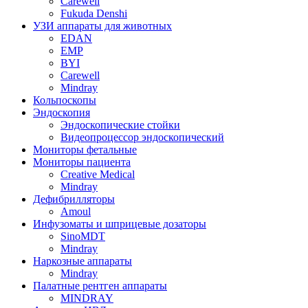
Carewell
Fukuda Denshi
УЗИ аппараты для животных
EDAN
EMP
BYI
Carewell
Mindray
Кольпоскопы
Эндоскопия
Эндоскопические стойки
Видеопроцессор эндоскопический
Мониторы фетальные
Мониторы пациента
Creative Medical
Mindray
Дефибрилляторы
Amoul
Инфузоматы и шприцевые дозаторы
SinoMDT
Mindray
Наркозные аппараты
Mindray
Палатные рентген аппараты
MINDRAY