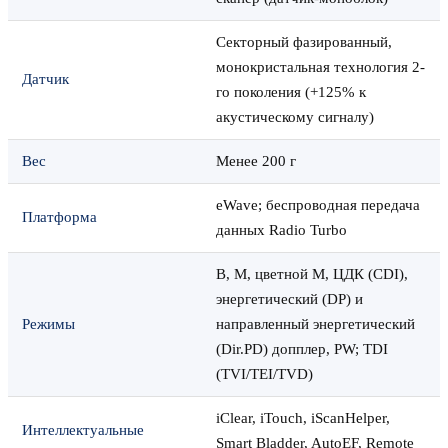
Секторный фазированный,
монокристальная технология 2-
Датчик
го поколения (+125% к
акустическому сигналу)
Вес
Менее 200 г
eWave; беспроводная передача
Платформа
данных Radio Turbo
B, M, цветной M, ЦДК (CDI),
энергетический (DP) и
Режимы
направленный энергетический
(Dir.PD) допплер, PW; TDI
(TVI/TEI/TVD)
iClear, iTouch, iScanHelper,
Интеллектуальные
Smart Bladder, AutoEF, Remote