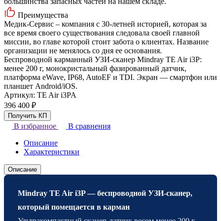
большинства запасных частей на нашем складе.
Преимущества
Медик-Сервис – компания с 30-летней историей, которая за
все время своего существования следовала своей главной
миссии, во главе которой стоит забота о клиентах. Название
организации не менялось со дня ее основания.
Беспроводной карманный УЗИ-сканер Mindray TE Air i3P:
менее 200 г, монокристальный фазированный датчик,
платформа eWave, IP68, AutoEF и TDI. Экран — смартфон или
планшет Android/iOS.
Артикул:
TE Air i3PA
396 400
₽
В избранное
В сравнения
Описание
Характеристики
Описание
Mindray TE Air i3P — беспроводной УЗИ-сканер,
который помещается в карман
Ультракомпактный сканер-датчик весом менее 200 г