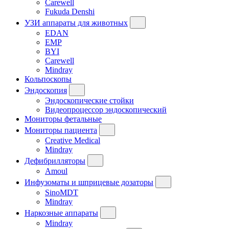
Carewell
Fukuda Denshi
УЗИ аппараты для животных
EDAN
EMP
BYI
Carewell
Mindray
Кольпоскопы
Эндоскопия
Эндоскопические стойки
Видеопроцессор эндоскопический
Мониторы фетальные
Мониторы пациента
Creative Medical
Mindray
Дефибрилляторы
Amoul
Инфузоматы и шприцевые дозаторы
SinoMDT
Mindray
Наркозные аппараты
Mindray