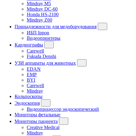
Mindray M5
Mindray DC-60
Honda HS-2100
Mindray Z60
Принадлежности для медоборудования
ИБП Ippon
Видеопринтеры
Кардиографы
Carewell
Fukuda Denshi
УЗИ аппараты для животных
EDAN
EMP
BYI
Carewell
Mindray
Кольпоскопы
Эндоскопия
Видеопроцессор эндоскопический
Мониторы фетальные
Мониторы пациента
Creative Medical
Mindray