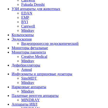
Carewell
Fukuda Denshi
УЗИ аппараты для животных
EDAN
EMP
BYI
Carewell
Mindray
Кольпоскопы
Эндоскопия
Видеопроцессор эндоскопический
Мониторы фетальные
Мониторы пациента
Creative Medical
Mindray
Дефибрилляторы
Amoul
Инфузоматы и шприцевые дозаторы
SinoMDT
Mindray
Наркозные аппараты
Mindray
Палатные рентген аппараты
MINDRAY
Аппараты ИВЛ