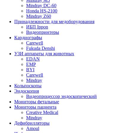
Mindray M5
Mindray DC-60
Honda HS-2100
Mindray Z60
Принадлежности для медоборудования
ИБП Ippon
Видеопринтеры
Кардиографы
Carewell
Fukuda Denshi
УЗИ аппараты для животных
EDAN
EMP
BYI
Carewell
Mindray
Кольпоскопы
Эндоскопия
Видеопроцессор эндоскопический
Мониторы фетальные
Мониторы пациента
Creative Medical
Mindray
Дефибрилляторы
Amoul