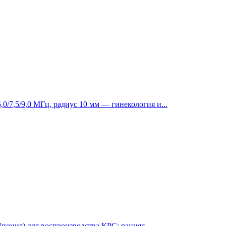
/7,5/9,0 МГц, радиус 10 мм — гинекология и...
пония) для воспроизводства КРС: ранняя...