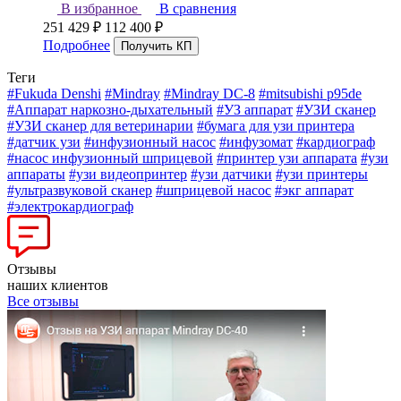
В избранное
В сравнения
251 429
₽
112 400
₽
Подробнее
Теги
#Fukuda Denshi
#Mindray
#Mindray DC-8
#mitsubishi p95de
#Аппарат наркозно-дыхательный
#УЗ аппарат
#УЗИ сканер
#УЗИ сканер для ветеринарии
#бумага для узи принтера
#датчик узи
#инфузионный насос
#инфузомат
#кардиограф
#насос инфузионный шприцевой
#принтер узи аппарата
#узи
аппараты
#узи видеопринтер
#узи датчики
#узи принтеры
#ультразвуковой сканер
#шприцевой насос
#экг аппарат
#электрокардиограф
Отзывы
наших клиентов
Все отзывы