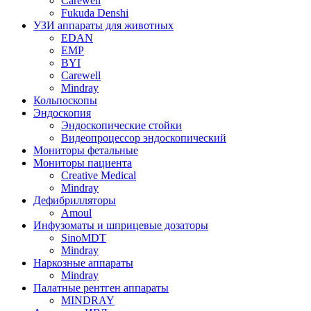
Carewell
Fukuda Denshi
УЗИ аппараты для животных
EDAN
EMP
BYI
Carewell
Mindray
Кольпоскопы
Эндоскопия
Эндоскопические стойки
Видеопроцессор эндоскопический
Мониторы фетальные
Мониторы пациента
Creative Medical
Mindray
Дефибрилляторы
Amoul
Инфузоматы и шприцевые дозаторы
SinoMDT
Mindray
Наркозные аппараты
Mindray
Палатные рентген аппараты
MINDRAY