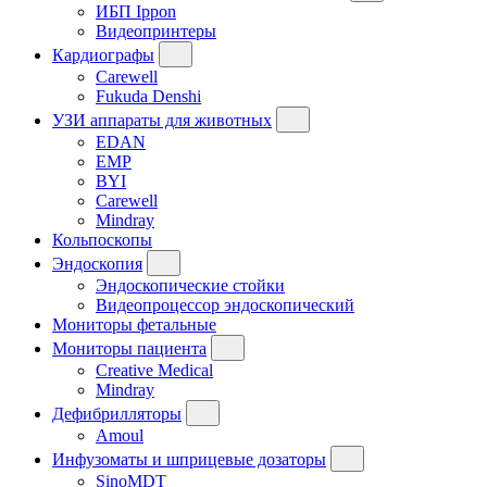
ИБП Ippon
Видеопринтеры
Кардиографы
Carewell
Fukuda Denshi
УЗИ аппараты для животных
EDAN
EMP
BYI
Carewell
Mindray
Кольпоскопы
Эндоскопия
Эндоскопические стойки
Видеопроцессор эндоскопический
Мониторы фетальные
Мониторы пациента
Creative Medical
Mindray
Дефибрилляторы
Amoul
Инфузоматы и шприцевые дозаторы
SinoMDT