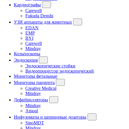
Кардиографы
Carewell
Fukuda Denshi
УЗИ аппараты для животных
EDAN
EMP
BYI
Carewell
Mindray
Кольпоскопы
Эндоскопия
Эндоскопические стойки
Видеопроцессор эндоскопический
Мониторы фетальные
Мониторы пациента
Creative Medical
Mindray
Дефибрилляторы
Mindray
Amoul
Инфузоматы и шприцевые дозаторы
SinoMDT
Mindray