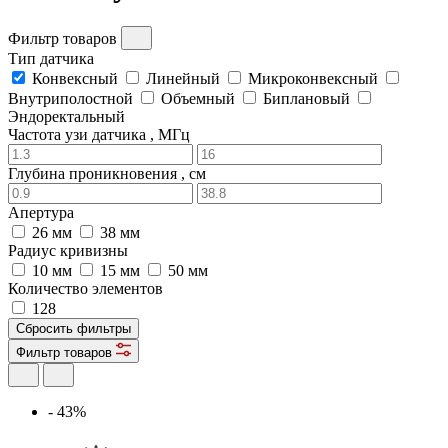
Фильтр товаров
Тип датчика
Конвексный
Линейный
Микроконвексный
Внутриполостной
Объемный
Биплановый
Эндоректальный
Частота узи датчика , МГц
Глубина проникновения , см
Апертура
26 мм
38 мм
Радиус кривизны
10 мм
15 мм
50 мм
Количество элементов
128
Сбросить фильтры
Фильтр товаров
- 43%