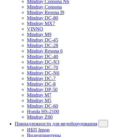
Mindray Consona N6
Mindray Consona
Mindray Resona I9
Mindray DC-80
Mindray MX7
VINNO
Mindray M9
Mindray DC-45
Mindray DC-28
Mindray Resona 6
Mindray DC-40
Mindray DC-N3
Mindray DC-70
Mindray DC-N6
Mindray DC-7
Mindray DC-8
Mindray DP-50
Mindray M7
Mindray M5
Mindray DC-60
Honda HS-2100
Mindray Z60
Принадлежности для медоборудования
ИБП Ippon
Видеопринтеры