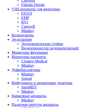
Carewell
Fukuda Denshi
УЗИ аппараты для животных
EDAN
EMP
BYI
Carewell
Mindray
Кольпоскопы
Эндоскопия
Эндоскопические стойки
Видеопроцессор эндоскопический
Мониторы фетальные
Мониторы пациента
Creative Medical
Mindray
Дефибрилляторы
Mindray
Amoul
Инфузоматы и шприцевые дозаторы
SinoMDT
Mindray
Наркозные аппараты
Mindray
Палатные рентген аппараты