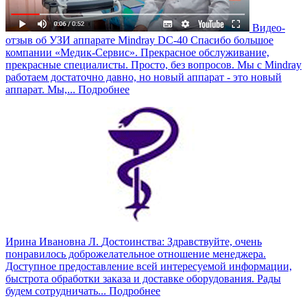
Видео-
отзыв об УЗИ аппарате Mindray DC-40
Спасибо большое
компании «Медик-Сервис». Прекрасное обслуживание,
прекрасные специалисты. Просто, без вопросов. Мы с Mindray
работаем достаточно давно, но новый аппарат - это новый
аппарат. Мы,...
Подробнее
Ирина Ивановна Л.
Достоинства: Здравствуйте, очень
понравилось доброжелательное отношение менеджера.
Доступное предоставление всей интересуемой информации,
быстрота обработки заказа и доставке оборудования. Рады
будем сотрудничать...
Подробнее