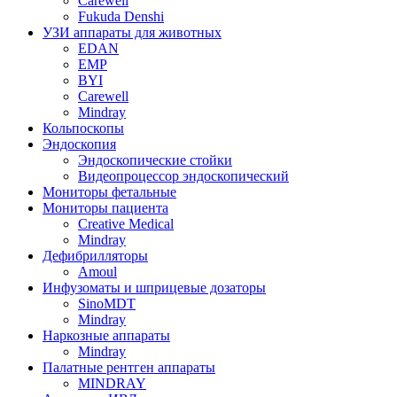
Carewell
Fukuda Denshi
УЗИ аппараты для животных
EDAN
EMP
BYI
Carewell
Mindray
Кольпоскопы
Эндоскопия
Эндоскопические стойки
Видеопроцессор эндоскопический
Мониторы фетальные
Мониторы пациента
Creative Medical
Mindray
Дефибрилляторы
Amoul
Инфузоматы и шприцевые дозаторы
SinoMDT
Mindray
Наркозные аппараты
Mindray
Палатные рентген аппараты
MINDRAY