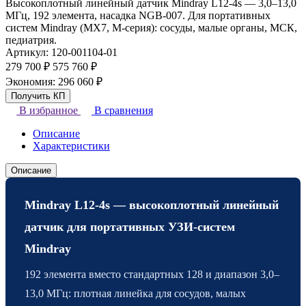
Высокоплотный линейный датчик Mindray L12-4s — 3,0–13,0
МГц, 192 элемента, насадка NGB-007. Для портативных
систем Mindray (MX7, M-серия): сосуды, малые органы, МСК,
педиатрия.
Артикул:
120-001104-01
279 700
₽
575 760
₽
Экономия:
296 060
₽
В избранное
В сравнения
Описание
Характеристики
Описание
Mindray L12-4s — высокоплотный линейный
датчик для портативных УЗИ-систем
Mindray
192 элемента вместо стандартных 128 и диапазон 3,0–
13,0 МГц: плотная линейка для сосудов, малых