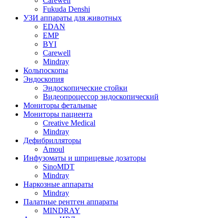
Carewell
Fukuda Denshi
УЗИ аппараты для животных
EDAN
EMP
BYI
Carewell
Mindray
Кольпоскопы
Эндоскопия
Эндоскопические стойки
Видеопроцессор эндоскопический
Мониторы фетальные
Мониторы пациента
Creative Medical
Mindray
Дефибрилляторы
Amoul
Инфузоматы и шприцевые дозаторы
SinoMDT
Mindray
Наркозные аппараты
Mindray
Палатные рентген аппараты
MINDRAY