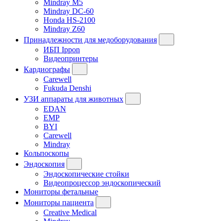
Mindray M5
Mindray DC-60
Honda HS-2100
Mindray Z60
Принадлежности для медоборудования
ИБП Ippon
Видеопринтеры
Кардиографы
Carewell
Fukuda Denshi
УЗИ аппараты для животных
EDAN
EMP
BYI
Carewell
Mindray
Кольпоскопы
Эндоскопия
Эндоскопические стойки
Видеопроцессор эндоскопический
Мониторы фетальные
Мониторы пациента
Creative Medical