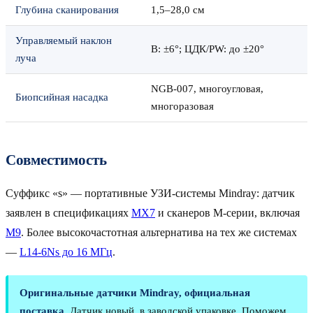
Глубина сканирования
1,5–28,0 см
Управляемый наклон
B: ±6°; ЦДК/PW: до ±20°
луча
NGB-007, многоугловая,
Биопсийная насадка
многоразовая
Совместимость
Суффикс «s» — портативные УЗИ-системы Mindray: датчик
заявлен в спецификациях
MX7
и сканеров M-серии, включая
M9
. Более высокочастотная альтернатива на тех же системах
—
L14-6Ns до 16 МГц
.
Оригинальные датчики Mindray, официальная
поставка.
Датчик новый, в заводской упаковке. Поможем