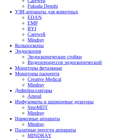
Carewell
Fukuda Denshi
УЗИ аппараты для животных
EDAN
EMP
BYI
Carewell
Mindray
Кольпоскопы
Эндоскопия
Эндоскопические стойки
Видеопроцессор эндоскопический
Мониторы фетальные
Мониторы пациента
Creative Medical
Mindray
Дефибрилляторы
Amoul
Инфузоматы и шприцевые дозаторы
SinoMDT
Mindray
Наркозные аппараты
Mindray
Палатные рентген аппараты
MINDRAY