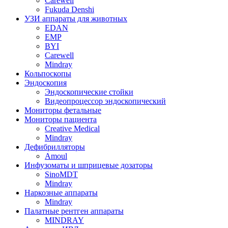
Carewell
Fukuda Denshi
УЗИ аппараты для животных
EDAN
EMP
BYI
Carewell
Mindray
Кольпоскопы
Эндоскопия
Эндоскопические стойки
Видеопроцессор эндоскопический
Мониторы фетальные
Мониторы пациента
Creative Medical
Mindray
Дефибрилляторы
Amoul
Инфузоматы и шприцевые дозаторы
SinoMDT
Mindray
Наркозные аппараты
Mindray
Палатные рентген аппараты
MINDRAY