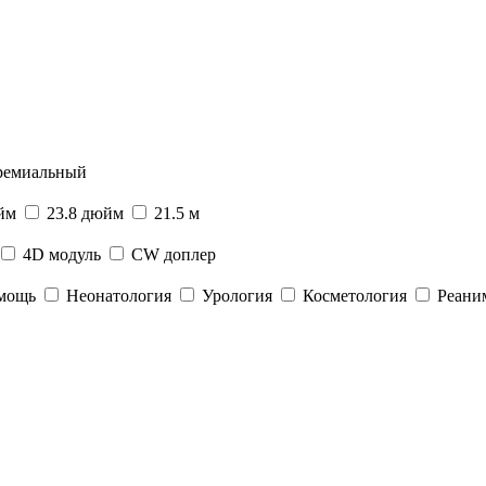
емиальный
юйм
23.8 дюйм
21.5 м
4D модуль
CW доплер
омощь
Неонатология
Урология
Косметология
Реани