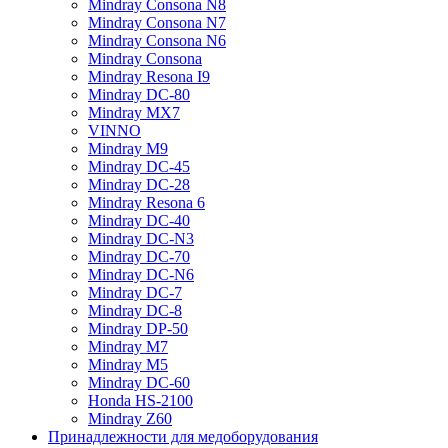
Mindray Consona N8
Mindray Consona N7
Mindray Consona N6
Mindray Consona
Mindray Resona I9
Mindray DC-80
Mindray MX7
VINNO
Mindray M9
Mindray DC-45
Mindray DC-28
Mindray Resona 6
Mindray DC-40
Mindray DC-N3
Mindray DC-70
Mindray DC-N6
Mindray DC-7
Mindray DC-8
Mindray DP-50
Mindray M7
Mindray M5
Mindray DC-60
Honda HS-2100
Mindray Z60
Принадлежности для медоборудования