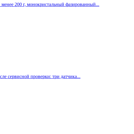
 менее 200 г, монокристальный фазированный...
сле сервисной проверки: три датчика...