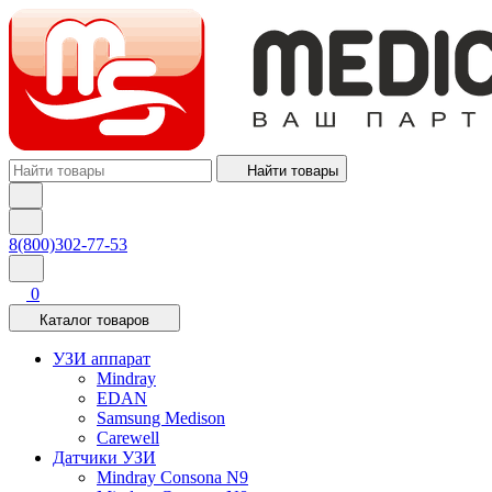
Найти товары
8(800)302-77-53
0
Каталог товаров
УЗИ аппарат
Mindray
EDAN
Samsung Medison
Carewell
Датчики УЗИ
Mindray Consona N9