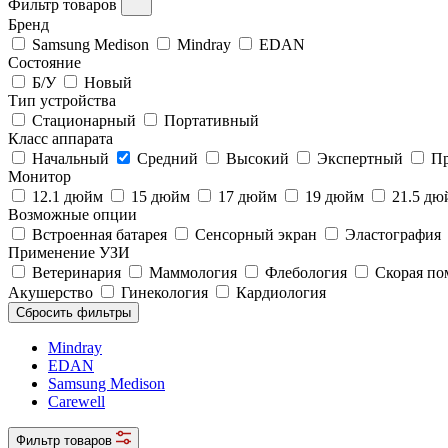
Фильтр товаров
Бренд
Samsung Medison
Mindray
EDAN
Состояние
Б/У
Новый
Тип устройства
Стационарный
Портативный
Класс аппарата
Начальный
Средний
Высокий
Экспертный
Пр
Монитор
12.1 дюйм
15 дюйм
17 дюйм
19 дюйм
21.5 д
Возможные опции
Встроенная батарея
Сенсорный экран
Эластография
Применение УЗИ
Ветеринария
Маммология
Флебология
Скорая п
Акушерство
Гинекология
Кардиология
Сбросить фильтры
Mindray
EDAN
Samsung Medison
Carewell
Фильтр товаров