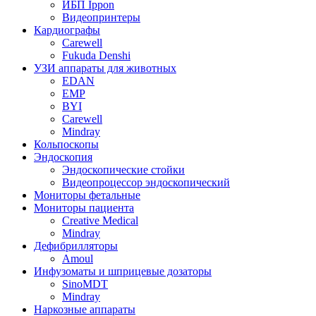
ИБП Ippon
Видеопринтеры
Кардиографы
Carewell
Fukuda Denshi
УЗИ аппараты для животных
EDAN
EMP
BYI
Carewell
Mindray
Кольпоскопы
Эндоскопия
Эндоскопические стойки
Видеопроцессор эндоскопический
Мониторы фетальные
Мониторы пациента
Creative Medical
Mindray
Дефибрилляторы
Amoul
Инфузоматы и шприцевые дозаторы
SinoMDT
Mindray
Наркозные аппараты